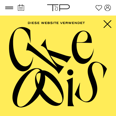
Zum Hauptinhalt springen
Zum Footer springen
Jana Marković
VITA
Die Mezzosopranistin Jana Marković wurde in Serbien
geboren. Sie war 2020 Mitglied des
Oberösterreichischen Opernstudios am Landestheater
Linz. Sie studierte an der Hochschule für Musik und
Theater Felix Mendelssohn-Bartholdy in Leipzig, wo
sie den Masterstudiengang Oper 2020 abschloss. 2019
debütierte sie an der Oper Leipzig als Sandmännchen in
Humperdincks „Hänsel und Gretel“. Im selben Jahr gab
sie ihr Debüt als Prinz Orlofsky in J. Strauss’ Operette
„Die Fledermaus“ auf Schloss Belvedere in Weimar