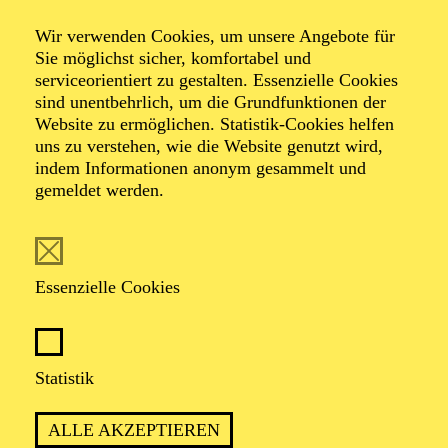
sowie als Dritte Dame in „Die Zauberflöte“ von W. A.
Mozart in Bad Lauchstädt. 2020 wurde Marković mit
Wir verwenden Cookies, um unsere Angebote für
dem Grand Prix bei dem Internationalen Opernkurs in
Sie möglichst sicher, komfortabel und
Beeskow ausgezeichnet. Bis Ende der Spielzeit
serviceorientiert zu gestalten. Essenzielle Cookies
2024/2025 war Jana Marković festes Ensemblemitglied
sind unentbehrlich, um die Grundfunktionen der
am Stadttheater Gießen und verkörperte u. a. Hermia in
Website zu ermöglichen. Statistik-Cookies helfen
„Ein Sommernachtstraum“, Sesto in „La clemenza di
uns zu verstehen, wie die Website genutzt wird,
Tito“, Maddalena in „Rigoletto“, Arsamene in
indem Informationen anonym gesammelt und
„Xerxes“, Olga in „Eugen Onegin“ und Mary Turner in
gemeldet werden.
„Wintergreen for President“. In der aktuellen Spielzeit
übernimmt sie dort die Rolle der Flora in „La Traviata“.
Essenzielle Cookies
FOLGE UNS AUF SOCIAL MEDIA
Statistik
ALLE AKZEPTIEREN