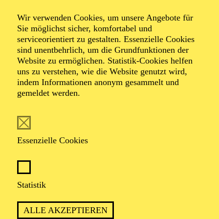
Theater Basel, das DNT Weimar, das Staatstheater
Saarbrücken und das Schauspiel Stuttgart. Diese
Wir verwenden Cookies, um unsere Angebote für
Spielzeit u. a. auch das Theater an der Wien.
Sie möglichst sicher, komfortabel und
Seit 2021 besteht ein Lehrauftrag an der Hochschule für
serviceorientiert zu gestalten. Essenzielle Cookies
Musik "Hanns Eisler" in Berlin.
sind unentbehrlich, um die Grundfunktionen der
Ralf Käselau arbeitet mit den Regisseur*innen Corinna
Website zu ermöglichen. Statistik-Cookies helfen
von Rad und Lorenzo Fioroni. Mit Dirk Schmeding
uns zu verstehen, wie die Website genutzt wird,
verbindet ihn eine langjährige Zusammenarbeit, zuletzt
indem Informationen anonym gesammelt und
2024/2025 für "Pagliacci" an der Staatsoper Hannover.
gemeldet werden.
Essenzielle Cookies
AKTUELLE PRODUKTIONEN
Statistik
Bühne
LA FANCIULLA DEL WEST
ALLE AKZEPTIEREN