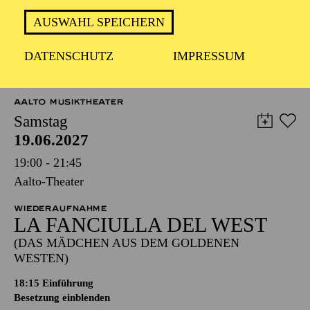
AUSWAHL SPEICHERN
DATENSCHUTZ
IMPRESSUM
TERMINE UND TICKETS
AALTO MUSIKTHEATER
Samstag
19.06.2027
19:00 - 21:45
Aalto-Theater
WIEDERAUFNAHME
LA FANCIULLA DEL WEST
(DAS MÄDCHEN AUS DEM GOLDENEN
WESTEN)
18:15
Einführung
Besetzung einblenden