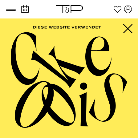
Zum Hauptinhalt springen
Zum Footer springen
Ralf Käselau
VITA
Ralf Käselau, Jahrgang 1972, ist aufgewachsen in
Schleswig Holstein und lebt mit seiner Familie im
Oderbruch bei Berlin.
Er studierte an der Hochschule der Künste Berlin in der
Bühnenbildklasse von Achim Freyer. Nach seinem
Abschluss assistierte er an der Schaubühne Berlin. Seit
2001 ist er freiberuflich als Bühnen- und
Kostümbildner für Schauspiel und Musiktheater tätig.
Wichtige Stationen waren u. a. das Schauspiel
Frankfurt am Main, das Theater Heidelberg, das