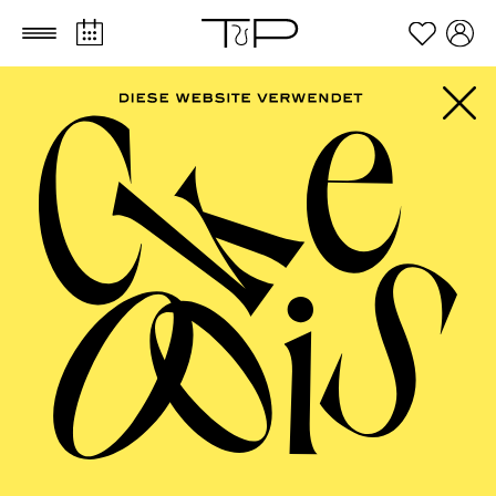
Zum Hauptinhalt springen
Zum Footer springen