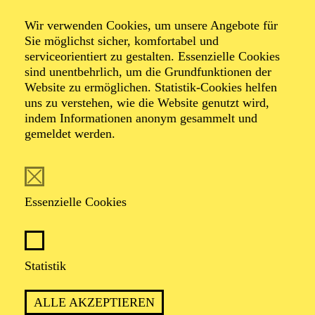
Wir verwenden Cookies, um unsere Angebote für
Sie möglichst sicher, komfortabel und
serviceorientiert zu gestalten. Essenzielle Cookies
sind unentbehrlich, um die Grundfunktionen der
Website zu ermöglichen. Statistik-Cookies helfen
uns zu verstehen, wie die Website genutzt wird,
Foto: Björn Hickmann
indem Informationen anonym gesammelt und
gemeldet werden.
Andreas Baronner
Bass
Essenzielle Cookies
VITA
Statistik
Andreas Baronner ist seit der Spielzeit 1992/1993
Mitglied des Aalto-Opernchores. Er schloss zunächst
ALLE AKZEPTIEREN
eine Goldschmiedelehre ab, war Mitglied der