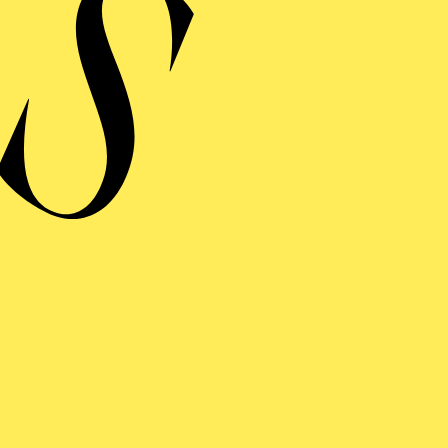
ein früherer Mentor, der Dirigent Eugene Kohn. Kohn er
t und unterstützte ihn am Beginn seiner Karriere. Seitd
n Dirigenten wie Daniel Barenboim, Zubin Mehta, Ulf
und Regisseuren wie Baz Luhrmann, Philipp Stölzl un
FOLGE UNS AUF SOCIAL MEDI