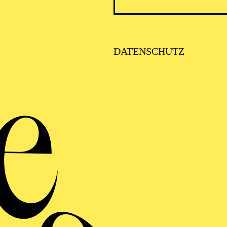
 Uruguay und aufgewachsen in Buenos Aires, Argentini
ach New York. Im Jahr 2003 debütierte er in "La Bohè
DATENSCHUTZ
ty, einer Produktion des australischen Regisseurs und 
Debüt gab Rivero im Jahr 2005 in der Rolle des B. F.
ter Nürnberg. Es folgten Engagements an vielen nationa
ern. Eine Auswahl vergangener Engagements: Manrico 
lo" und Macduff in "Macbeth" an der Staatsoper Berlin,
Paris, der Arena di Verona, dem Royal Opera House Mu
üssel, Calaf in "Turandot" am Teatro Regio Turin, Ism
lo, Mario Cavaradossi in "Tosca" an der Oper Leipzig, 
n "Carmen" und Rodolfo in "La Bohème" an der Deutsc
heater Tokyo, ein Sänger in "Der Rosenkavalier" am G
"Manon Lescaut" an der Staatsoper Budapest, Rodolfo 
 die Titelrolle in "Faust" und "Roméo et Juliette" an der
Tosca", Des Grieux in "Manon Lescaut", Radamès, Rodo
Aalto-Musiktheater Essen. Bedeutenden Anteil an der 