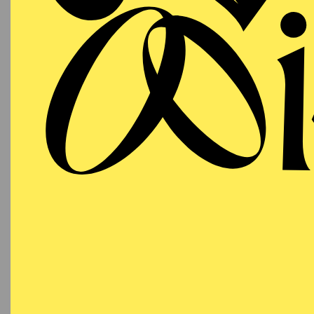
Gaston Riveros hatte s
unterrichtete ihn priva
Rivero mit renommierte
und Gianandrea Noseda 