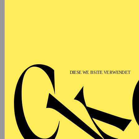
Geboren in Montevideo,
Gaston Rivero später n
Puccini in New York Ci
Luhrmann. Sein Europa-
Butterfly am Staatsthea
renommierten Opernhäus
Titelrolle in "Don Car
der Opéra National de 
Royal de la Monnaie Br
der Opera de Monte Car
Rusticana", Don José i
José am New National T
Genève, Des Grieux in 
Staatstheater Stuttgart,
Mario Cavaradossi in "
Manrico und Otello am 