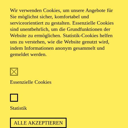
In der Jerusalemer Lyric Opera sang er 2022 die Partie
des Turiddu in Cavalleria rusticana und im Sommer
Wir verwenden Cookies, um unsere Angebote für
2023, als zweifacher Preisträger des
Sie möglichst sicher, komfortabel und
Gesangswettbewerbs Schloss Rheinsberg, den Don
serviceorientiert zu gestalten. Essenzielle Cookies
Calloandro in Giovanni Paisiellos La molinara sowie
sind unentbehrlich, um die Grundfunktionen der
die dortigen Rheinsberger Galakonzerte.
Website zu ermöglichen. Statistik-Cookies helfen
Im Mai 2024 engagierte die Hochschule für Musik und
uns zu verstehen, wie die Website genutzt wird,
Theater Felix Mendelssohn Bartholdy Leipzig Ido Beit
indem Informationen anonym gesammelt und
Halachmi für ihre Sommerproduktion von Nicolais Die
gemeldet werden.
lustigen Weiber von Windsor für die Partie des Fenton.
Anschließend war er bei der Rheinsberger Kammeroper
erneut als Énée in Piccinnis "Didon" zu erleben. In der
Spielzeit 2024/2025 stand er als Pong in "Turandot" am
Essenzielle Cookies
Stadttheater Bremerhaven auf der Bühne.
Statistik
ALLE AKZEPTIEREN