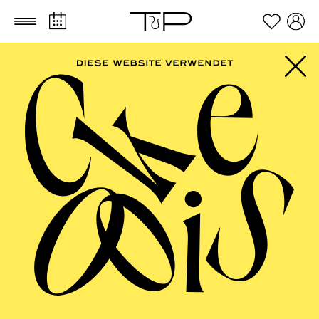
Zum Hauptinhalt springen
Zum Footer springen
Ido Beit Halachmi
VITA
Ido Beit Halachmi begann seine musikalische
Ausbildung im Musikzentrum seiner Heimatstadt
Ra’anana, Israel, und setzte diese an der Hochschule
für Musik Hanns Eisler Berlin fort, wo er zunächst in
der Klasse von Thomas Quasthoff und weiter bei
Roman Trekel studierte. 2019 erhielt er den ersten Preis
beim Chopin-Wettbewerb mit Schwerpunkt polnische
Musik in St. Petersburg und trat beim
Preisträgerkonzert im kleinen Saal der dortigen
Philharmonie auf.