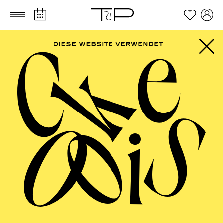
Zum Hauptinhalt springen
Zum Footer springen
Ilaria Alida Quilico
VITA
Die italienische Sopranistin Ilaria Alida Quilico
studierte am Giuseppe Verdi Konservatorium für Musik
in Mailand und der Accademia Verdiana des Teatro
Regio in Parma. Ihr Mentor ist seit vielen Jahren der
Bariton Federico Longhi.
2019 trat Quilico als Maguelonne in Pauline Viardots
Cendrillon
am Luglio Musicale Trapanese in Trapani,
am Teatro Coccia in Novara und am Teatro Verdi in
Triest auf.
Die Partie der Ines in Verdis
Il Trovatore
übernahm sie