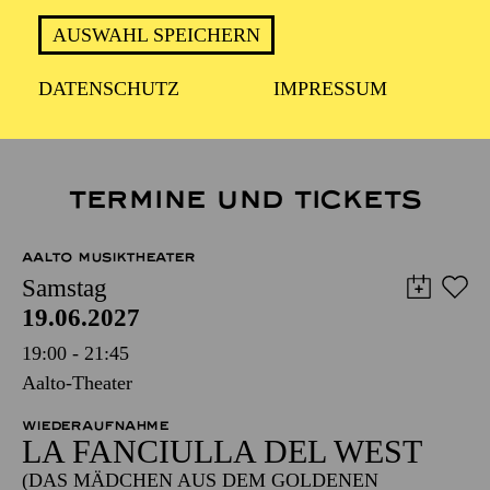
Minnie
AUSWAHL SPEICHERN
LA FANCIULLA DEL WEST
DATENSCHUTZ
IMPRESSUM
TERMINE UND TICKETS
AALTO MUSIKTHEATER
Samstag
19.06.2027
19:00 - 21:45
Aalto-Theater
WIEDERAUFNAHME
LA FANCIULLA DEL WEST
(DAS MÄDCHEN AUS DEM GOLDENEN