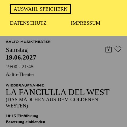
AUSWAHL SPEICHERN
DATENSCHUTZ
IMPRESSUM
TERMINE UND TICKETS
AALTO MUSIKTHEATER
Samstag
19.06.2027
19:00 - 21:45
Aalto-Theater
WIEDERAUFNAHME
LA FANCIULLA DEL WEST
(DAS MÄDCHEN AUS DEM GOLDENEN
WESTEN)
18:15
Einführung
Besetzung einblenden