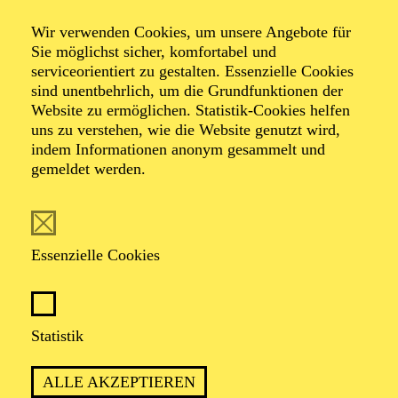
Theater Basel, das DNT Weimar, das Staatstheater
Saarbrücken und das Schauspiel Stuttgart. Diese
Wir verwenden Cookies, um unsere Angebote für
Spielzeit u. a. auch das Theater an der Wien.
Sie möglichst sicher, komfortabel und
Seit 2021 besteht ein Lehrauftrag an der Hochschule für
serviceorientiert zu gestalten. Essenzielle Cookies
Musik "Hanns Eisler" in Berlin.
sind unentbehrlich, um die Grundfunktionen der
Ralf Käselau arbeitet mit den Regisseur*innen Corinna
Website zu ermöglichen. Statistik-Cookies helfen
von Rad und Lorenzo Fioroni. Mit Dirk Schmeding
uns zu verstehen, wie die Website genutzt wird,
verbindet ihn eine langjährige Zusammenarbeit, zuletzt
indem Informationen anonym gesammelt und
2024/2025 für "Pagliacci" an der Staatsoper Hannover.
gemeldet werden.
Essenzielle Cookies
AKTUELLE PRODUKTIONEN
Statistik
Bühne
LA FANCIULLA DEL WEST
ALLE AKZEPTIEREN