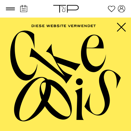
Zum Hauptinhalt springen
Zum Footer springen
Ralf Käselau
VITA
Ralf Käselau, Jahrgang 1972, ist aufgewachsen in
Schleswig Holstein und lebt mit seiner Familie im
Oderbruch bei Berlin.
Er studierte an der Hochschule der Künste Berlin in der
Bühnenbildklasse von Achim Freyer. Nach seinem
Abschluss assistierte er an der Schaubühne Berlin. Seit
2001 ist er freiberuflich als Bühnen- und
Kostümbildner für Schauspiel und Musiktheater tätig.
Wichtige Stationen waren u. a. das Schauspiel
Frankfurt am Main, das Theater Heidelberg, das