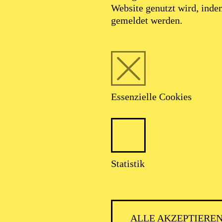
Website genutzt wird, ind
gemeldet werden.
Foto: Johan Sandberg
Essenzielle Cookies
Lene Dax
Statistik
Schauspiel-Ensemble
ALLE AKZEPTIERE