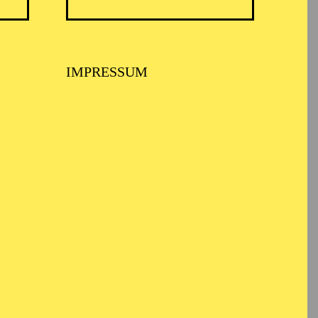
an der Staatlichen
IMPRESSUM
t gastierte sie am
 Anschließend führte sie
lerische Leitung des
e Meisterkurse im
ten mit den
l, Lars-Ole Walburg und
l Essen. Neben ihrer
a und ist als