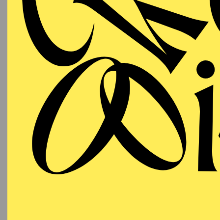
SCHAUSPIEL ESSEN
Mittwoch
ÖFFE
14.10.2026
DE
20:00
Besetzu
ADA
SCHAUSPIEL ESSEN
PREMI
Freitag
DE
16.10.2026
Öffentl
20:00