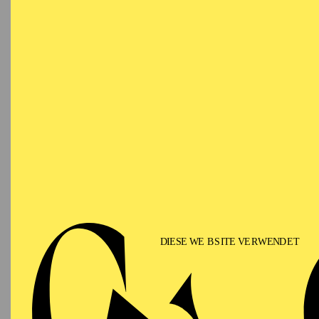
T
SCHAUSPIEL ESSEN
WIEDE
Samstag
LE
10.10.2026
Besetzu
16:30 - 18:15
Treffpunkt:
Haupteingang
Grillo-Theater