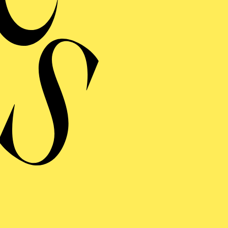
NTLICHE PROBE
R PROZESS
ng einblenden
ERE
R PROZESS
iche Premierenfeier im Café Central