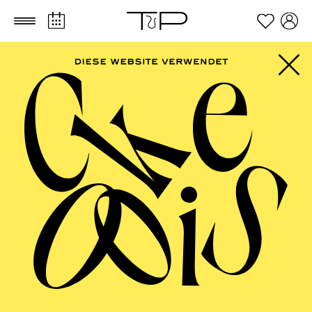
Zum Hauptinhalt springen
Zum Footer springen