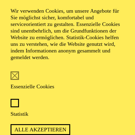
Wir verwenden Cookies, um unsere Angebote für
Sie möglichst sicher, komfortabel und
serviceorientiert zu gestalten. Essenzielle Cookies
sind unentbehrlich, um die Grundfunktionen der
Stefan Bolliger
Website zu ermöglichen. Statistik-Cookies helfen
uns zu verstehen, wie die Website genutzt wird,
indem Informationen anonym gesammelt und
gemeldet werden.
VITA
Stefan Bolliger wurde 1968 in Zürich geboren und war
einige Jahre freiberuflich als Lichttechniker tätig, bevor
Essenzielle Cookies
er 1995 als Beleuchter ans Hamburger Thalia Theater
verpflichtet wurde. Von 1997 bis 2006 war er dort
stellvertretender Leiter der Beleuchtung. Anschließend
war er von 2006 bis 2010 als Leiter der Beleuchtung
Statistik
und Lichtgestalter am Schauspiel des Staatstheaters
Stuttgart engagiert. Seither ist Stefan Bolliger
freischaffend als Lichtgestalter tätig. Er arbeitete an der
ALLE AKZEPTIEREN