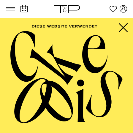
Zum Hauptinhalt springen
Zum Footer springen
AALTO MUSIKTHEATER
Lohengrin