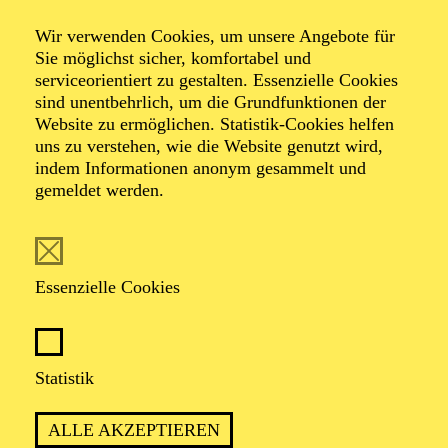
Wir verwenden Cookies, um unsere Angebote für
Romantische Oper in drei Aufzügen von Richard
Sie möglichst sicher, komfortabel und
Wagner
serviceorientiert zu gestalten. Essenzielle Cookies
Dichtung vom Komponisten
sind unentbehrlich, um die Grundfunktionen der
Website zu ermöglichen. Statistik-Cookies helfen
uns zu verstehen, wie die Website genutzt wird,
TICKETS
indem Informationen anonym gesammelt und
gemeldet werden.
Essenzielle Cookies
PREMIERE
04. Dezember 2016
WIEDERAUFNAHME
Statistik
14. März 2027
ALLE AKZEPTIEREN