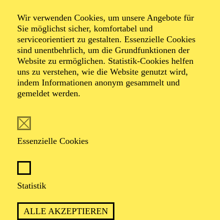
Master Class
Wir verwenden Cookies, um unsere Angebote für
Balletttraining für Fortgeschrittene mit
Sie möglichst sicher, komfortabel und
serviceorientiert zu gestalten. Essenzielle Cookies
Armen Hakobyan
sind unentbehrlich, um die Grundfunktionen der
Website zu ermöglichen. Statistik-Cookies helfen
uns zu verstehen, wie die Website genutzt wird,
indem Informationen anonym gesammelt und
TICKETS
gemeldet werden.
Essenzielle Cookies
Beschreibung
Fortgeschrittene Tänzer*innen und Profis können beim
Statistik
Balletttraining mit Choreograf und Co-Intendant Armen
Hakobyan ihre Technik verfeinern. Die Teilnehmenden
ALLE AKZEPTIEREN
der „Master Class“ sollten bereits eine mehrjährige,