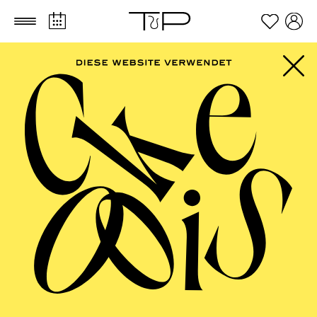
Zum Hauptinhalt springen
Zum Footer springen