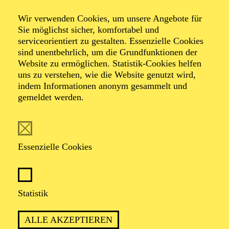
Wir verwenden Cookies, um unsere Angebote für
Sie möglichst sicher, komfortabel und
serviceorientiert zu gestalten. Essenzielle Cookies
sind unentbehrlich, um die Grundfunktionen der
Website zu ermöglichen. Statistik-Cookies helfen
uns zu verstehen, wie die Website genutzt wird,
Foto: Johan Sandberg
indem Informationen anonym gesammelt und
gemeldet werden.
Maddy Forst
Schauspiel-Ensemble
Essenzielle Cookies
VITA
Statistik
Maddy Forst studierte von 2019 bis 2025 Schauspiel an
der Folkwang Universität der Künste und hat die Bühne
ALLE AKZEPTIEREN
schon in den Kinderschuhen für sich entdeckt.