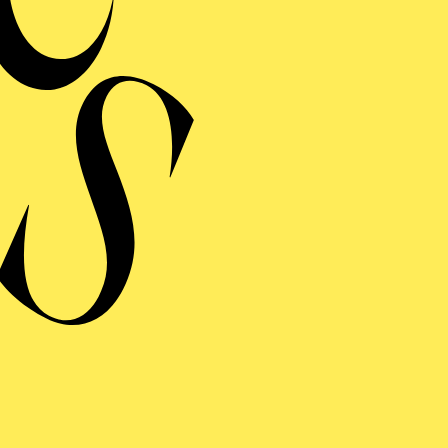
mit Motiven aus Teon
im