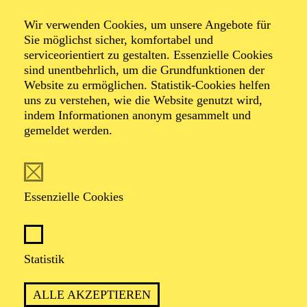
Philharmonie Entdecken
Wir verwenden Cookies, um unsere Angebote für
Michael Wollny &
Sie möglichst sicher, komfortabel und
serviceorientiert zu gestalten. Essenzielle Cookies
sind unentbehrlich, um die Grundfunktionen der
Folkwang
Website zu ermöglichen. Statistik-Cookies helfen
uns zu verstehen, wie die Website genutzt wird,
indem Informationen anonym gesammelt und
Universität der
gemeldet werden.
Künste
Essenzielle Cookies
Veranstalter: Eine Kooperation der Philharmonie Essen
mit der Folkwang Universität der Künste
Statistik
TICKETS
ALLE AKZEPTIEREN