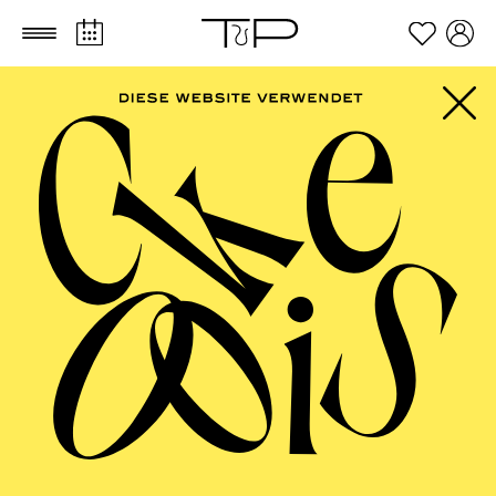
Zum Hauptinhalt springen
Zum Footer springen
PHILHARMONIE
ESSEN
Porträt Michael Wollny · Jazz ·