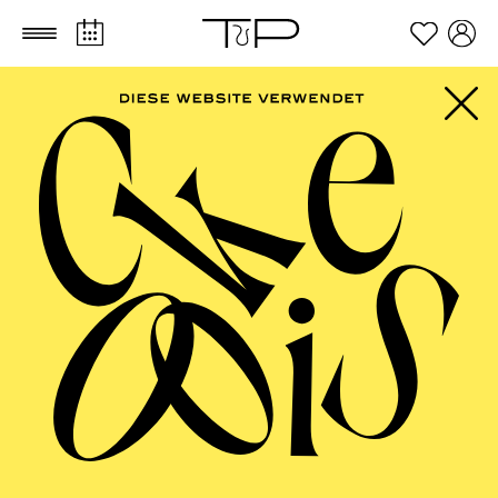
Zum Hauptinhalt springen
Zum Footer springen
PHILHARMONIE
ESSEN
Porträt Michael Wollny · Klavier · Jazz