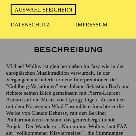
AUSWAHL SPEICHERN
Klavier
DATENSCHUTZ
IMPRESSUM
MICHAEL WOLLNY
Beschreibung
Michael Wollny ist gleichermaßen im Jazz wie in der
europäischen Musiktradition verwurzelt. In der
Vergangenheit lieferte er neue Interpretationen der
"Goldberg-Variationen" von Johann Sebastian Bach und
richtete seinen Blick gemeinsam mit Pierre-Laurent
Aimard auf die Musik von György Ligeti. Zusammen
mit dem Norwegian Wind Ensemble erforschte er die
Werke von Claude Debussy, mit den Berliner
Philharmonikern entstand das genreübergreifende
Projekt "Der Wanderer". Nun nimmt Wollny, laut FAZ
ein "vollkommener Klaviermeister", die Stimmungen