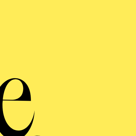
Mit G
ins