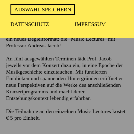
AUSWAHL SPEICHERN
Beschreibung
DATENSCHUTZ
IMPRESSUM
Die Philharmonie Essen bietet zur Spielzeit 2026/2027
ein neues Begleitformat: die "Music Lectures" mit
Professor Andreas Jacob!
An fünf ausgewählten Terminen lädt Prof. Jacob
jeweils vor dem Konzert dazu ein, in eine Epoche der
Musikgeschichte einzutauchen. Mit fundierten
Einblicken und spannenden Hintergründen eröffnet er
neue Perspektiven auf die Werke des anschließenden
Konzertprogramms und macht deren
Entstehungskontext lebendig erfahrbar.
Die Teilnahme an den einzelnen Music Lectures kostet
€ 5 pro Einheit.