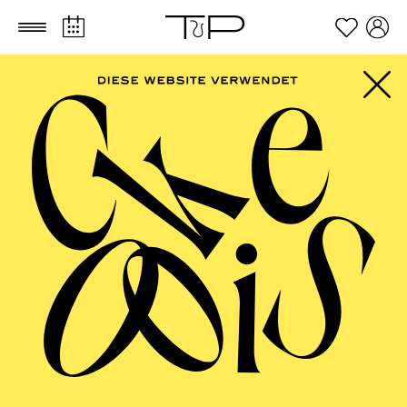
Zum Hauptinhalt springen
Zum Footer springen
PHILHARMONIE
ESSEN
Philharmonie entdecken