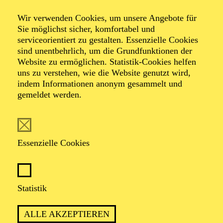
Music Lectures
Wir verwenden Cookies, um unsere Angebote für
Sie möglichst sicher, komfortabel und
serviceorientiert zu gestalten. Essenzielle Cookies
Einführung in den Barock (2. Teil)
sind unentbehrlich, um die Grundfunktionen der
Website zu ermöglichen. Statistik-Cookies helfen
uns zu verstehen, wie die Website genutzt wird,
indem Informationen anonym gesammelt und
TICKETS
gemeldet werden.
Essenzielle Cookies
TERMIN
Sonntag 20. Dezember 2026
Statistik
1 Stunde, keine Pause
ALLE AKZEPTIEREN