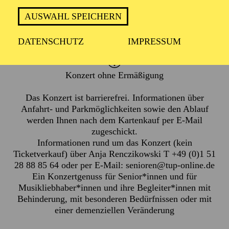
AUSWAHL SPEICHERN
1 Stunde, keine Pause
DATENSCHUTZ
IMPRESSUM
Konzert ohne Ermäßigung
Das Konzert ist barrierefrei. Informationen über
Anfahrt- und Parkmöglichkeiten sowie den Ablauf
werden Ihnen nach dem Kartenkauf per E-Mail
zugeschickt.
Informationen rund um das Konzert (kein
Ticketverkauf) über Anja Renczikowski T +49 (0)1 51
28 88 85 64 oder per E-Mail:
senioren@tup-online.de
Ein Konzertgenuss für Senior*innen und für
Musikliebhaber*innen und ihre Begleiter*innen mit
Behinderung, mit besonderen Bedürfnissen oder mit
einer demenziellen Veränderung