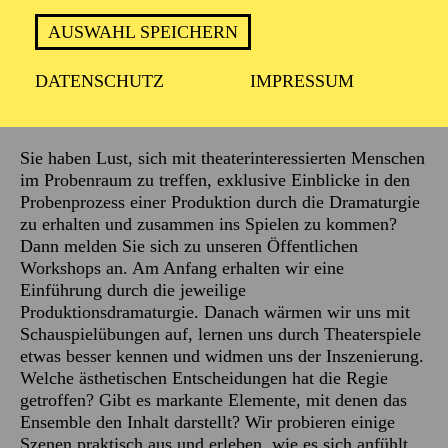
AUSWAHL SPEICHERN
DATENSCHUTZ
IMPRESSUM
Beschreibung
Sie haben Lust, sich mit theaterinteressierten Menschen
im Probenraum zu treffen, exklusive Einblicke in den
Probenprozess einer Produktion durch die Dramaturgie
zu erhalten und zusammen ins Spielen zu kommen?
Dann melden Sie sich zu unseren Öffentlichen
Workshops an. Am Anfang erhalten wir eine
Einführung durch die jeweilige
Produktionsdramaturgie. Danach wärmen wir uns mit
Schauspielübungen auf, lernen uns durch Theaterspiele
etwas besser kennen und widmen uns der Inszenierung.
Welche ästhetischen Entscheidungen hat die Regie
getroffen? Gibt es markante Elemente, mit denen das
Ensemble den Inhalt darstellt? Wir probieren einige
Szenen praktisch aus und erleben, wie es sich anfühlt,