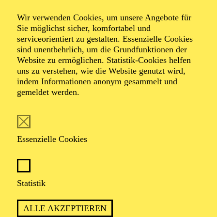
Open Classes
Wir verwenden Cookies, um unsere Angebote für
Probenbesuch und Balletttraining zum
Sie möglichst sicher, komfortabel und
serviceorientiert zu gestalten. Essenzielle Cookies
Mittanzen
sind unentbehrlich, um die Grundfunktionen der
Website zu ermöglichen. Statistik-Cookies helfen
uns zu verstehen, wie die Website genutzt wird,
indem Informationen anonym gesammelt und
TERMINE
gemeldet werden.
Essenzielle Cookies
SPANNENDE EINBLICKE FÜR
TANZBEGEISTERTE IN DIE
PROBENARBEIT DER
Statistik
BALLETTCOMPAGNIE MIT DER
GELEGENHEIT, SELBST AM
ALLE AKZEPTIEREN