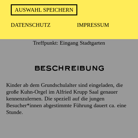
AUSWAHL SPEICHERN
Für Kinder ab dem Grundschulalter
DATENSCHUTZ
IMPRESSUM
Treffpunkt: Eingang Stadtgarten
Beschreibung
Kinder ab dem Grundschulalter sind eingeladen, die
große Kuhn-Orgel im Alfried Krupp Saal genauer
kennenzulernen. Die speziell auf die jungen
Besucher*innen abgestimmte Führung dauert ca. eine
Stunde.