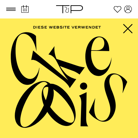
Zum Hauptinhalt springen
Zum Footer springen
PHILHARMONIE
ESSEN
Philharmonie entdecken