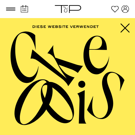
Zum Hauptinhalt springen
Zum Footer springen
Robert Watson
VITA
Der amerikanische Tenor Robert Watson gibt in der
Spielzeit 2024/25 sein Hausdebüt an der Opéra de Lyon
als Tambourmajor („
Wozzeck“
), sein Rollendebüt in der
Titelpartie von Richard Wagners
Parsifal
am Aalto
Theater in Essen feiern, als Pinkerton („
Madama
Butterfly“
) an der Vancouver Opera zu Gast sein, sowie
sein Japandebüt als Erik („
Der fliegende Holländer“
)
am Hyogo Performing Arts Center geben.
In der Spielzeit 2023/24 war Robert Watson unter