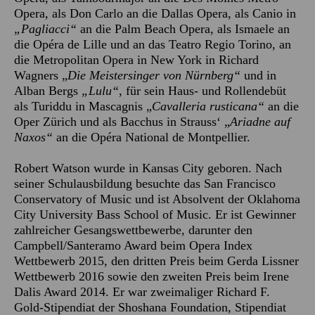
Opera, als Don Carlo an die Dallas Opera, als Canio in
„Pagliacci“
an die Palm Beach Opera, als Ismaele an
die Opéra de Lille und an das Teatro Regio Torino, an
die Metropolitan Opera in New York in Richard
Wagners „
Die Meistersinger von Nürnberg“
und in
Alban Bergs
„Lulu“
, für sein Haus- und Rollendebüt
als Turiddu in Mascagnis „
Cavalleria rusticana“
an die
Oper Zürich und als Bacchus in Strauss‘ „
Ariadne auf
Naxos“
an die Opéra National de Montpellier.
Robert Watson wurde in Kansas City geboren. Nach
seiner Schulausbildung besuchte das San Francisco
Conservatory of Music und ist Absolvent der Oklahoma
City University Bass School of Music. Er ist Gewinner
zahlreicher Gesangswettbewerbe, darunter den
Campbell/Santeramo Award beim Opera Index
Wettbewerb 2015, den dritten Preis beim Gerda Lissner
Wettbewerb 2016 sowie den zweiten Preis beim Irene
Dalis Award 2014. Er war zweimaliger Richard F.
Gold-Stipendiat der Shoshana Foundation, Stipendiat