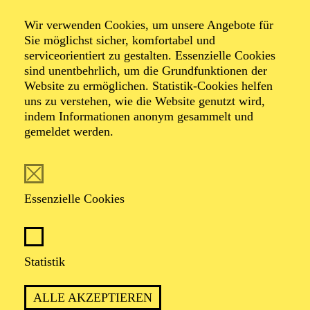
Wir verwenden Cookies, um unsere Angebote für
Sie möglichst sicher, komfortabel und
serviceorientiert zu gestalten. Essenzielle Cookies
sind unentbehrlich, um die Grundfunktionen der
Subin Park
Website zu ermöglichen. Statistik-Cookies helfen
uns zu verstehen, wie die Website genutzt wird,
Sopran
indem Informationen anonym gesammelt und
gemeldet werden.
VITA
Die Koloratursopranistin Subin Park stammt aus Daegu
Essenzielle Cookies
(Südkorea) und absolvierte ihren Bachelor an der
Kyungbuk Universität ihrer Heimatstadt. Bereits 2016
sang sie im Opernhaus von Daegu die Königin der
Nacht in Mozarts „Zauberflöte“. 2022 absolvierte Subin
Statistik
Park ihr Masterstudium bei Prof. Christiane Hossfeld
an der Hochschule für Musik Carl Maria von Weber in
Dresden, wo sie ihre Ausbildung seitdem im
ALLE AKZEPTIEREN