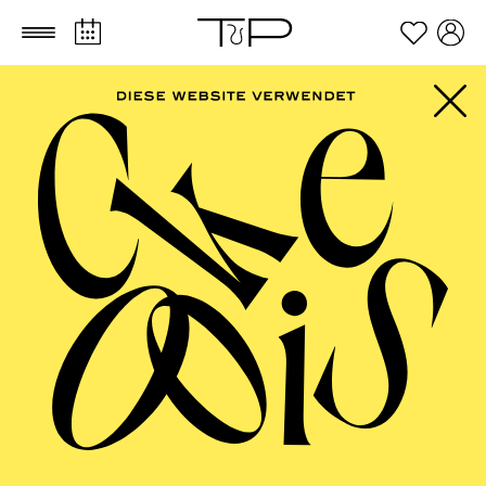
Zum Hauptinhalt springen
Zum Footer springen