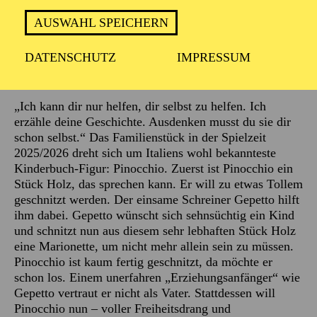
AUSWAHL SPEICHERN
DATENSCHUTZ
IMPRESSUM
Beschreibung
„Ich kann dir nur helfen, dir selbst zu helfen. Ich
erzähle deine Geschichte. Ausdenken musst du sie dir
schon selbst.“ Das Familienstück in der Spielzeit
2025/2026 dreht sich um Italiens wohl bekannteste
Kinderbuch-Figur: Pinocchio. Zuerst ist Pinocchio ein
Stück Holz, das sprechen kann. Er will zu etwas Tollem
geschnitzt werden. Der einsame Schreiner Gepetto hilft
ihm dabei. Gepetto wünscht sich sehnsüchtig ein Kind
und schnitzt nun aus diesem sehr lebhaften Stück Holz
eine Marionette, um nicht mehr allein sein zu müssen.
Pinocchio ist kaum fertig geschnitzt, da möchte er
schon los. Einem unerfahren „Erziehungsanfänger“ wie
Gepetto vertraut er nicht als Vater. Stattdessen will
Pinocchio nun – voller Freiheitsdrang und