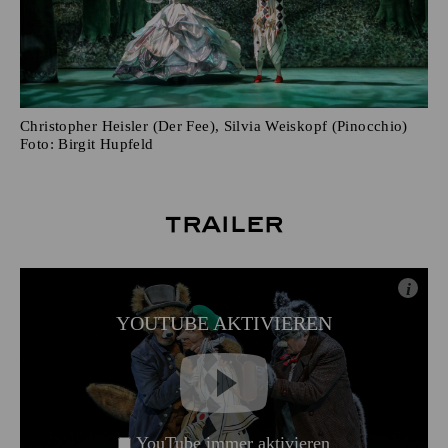
Christopher Heisler (Der Fee), Silvia Weiskopf (Pinocchio)
Foto:
Birgit Hupfeld
Trailer
i
YOUTUBE AKTIVIEREN
YouTube immer aktivieren