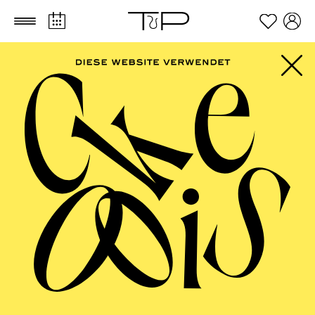
Zum Hauptinhalt springen
Zum Footer springen