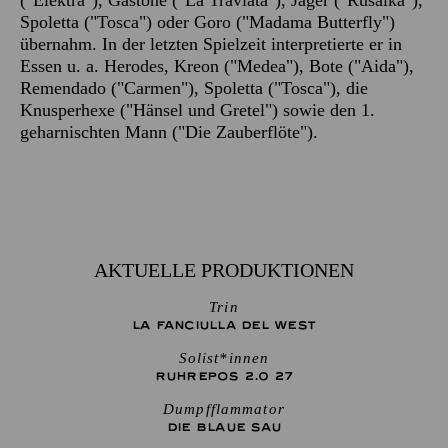
("Elektra"), Gastone ("La Traviata"), Jäger ("Rusalka"),
Spoletta ("Tosca") oder Goro ("Madama Butterfly")
übernahm. In der letzten Spielzeit interpretierte er in
Essen u. a. Herodes, Kreon ("Medea"), Bote ("Aida"),
Remendado ("Carmen"), Spoletta ("Tosca"), die
Knusperhexe ("Hänsel und Gretel") sowie den 1.
geharnischten Mann ("Die Zauberflöte").
AKTUELLE PRODUKTIONEN
Trin
LA FANCIULLA DEL WEST
Solist*innen
RUHREPOS 2.0 27
Dumpfflammator
DIE BLAUE SAU