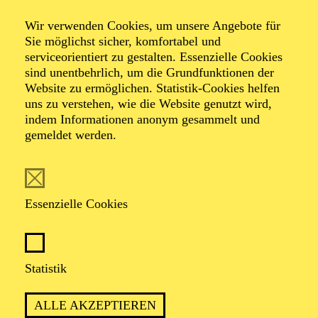
Wir verwenden Cookies, um unsere Angebote für
Sie möglichst sicher, komfortabel und
serviceorientiert zu gestalten. Essenzielle Cookies
sind unentbehrlich, um die Grundfunktionen der
Dorin Gal
Website zu ermöglichen. Statistik-Cookies helfen
uns zu verstehen, wie die Website genutzt wird,
Bühnen- und Kostümbildner
indem Informationen anonym gesammelt und
gemeldet werden.
VITA
Dorin Gal absolvierte sein Studium in Klausenburg.
Essenzielle Cookies
Daraufhin war er zehn Jahre Mitglied der Bayerischen
Staatsoper München, an der er als Tänzer, Bühnen-
sowie auch als Kostümbildner tätig war. Die
Inszenierung von August Strindbergs „Ein Traumspiel“
Statistik
mit dem Bayerischen Staatsballett, bei der er für das
Bühnen- und Kostümbild verantwortlich war, erhielt
1997 den Bayerischen Theaterpreis. Seine
ALLE AKZEPTIEREN