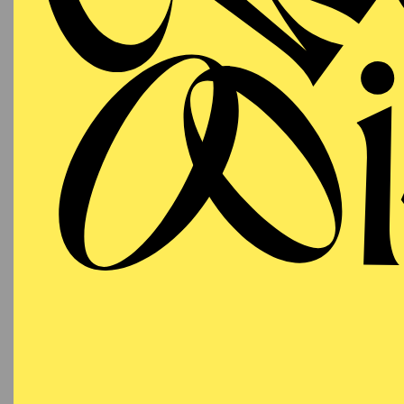
T
AALTO BALLETT
WIEDE
ESSEN
Donnerstag
DE
14.01.2027
N
19:30 - 21:30
Besetzu
Aalto-Theater