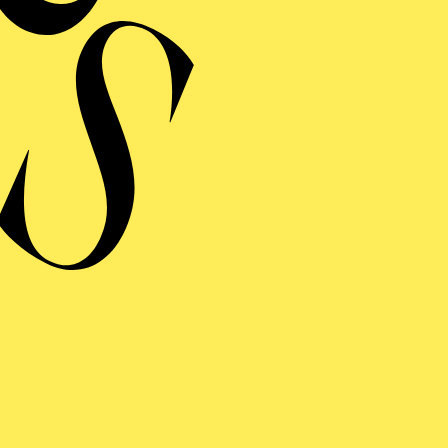
ERMINE UND TICKE
RAUFNAHME
R GLÖCKNER­ VON
OTRE-DAME
ng einblenden