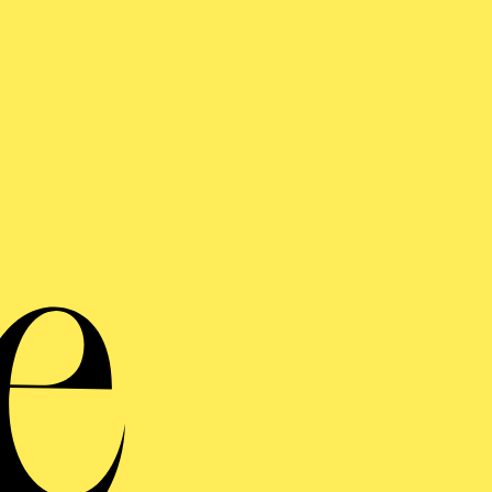
AKTUELLE PRODUKTIONEN
Choreografie, Bühne, Kostüme, Licht
PERSPECTIVES
Choreografie, Licht
DER GLÖCKNER­ VON NOTRE-DAME