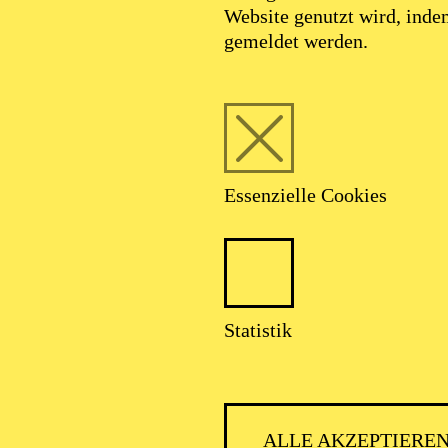
Website genutzt wird, ind
gemeldet werden.
Foto: Johan Sandberg
Essenzielle Cookies
Armen Hakobyan
Statistik
Intendant
ALLE AKZEPTIERE