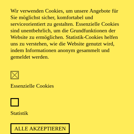
Wir verwenden Cookies, um unsere Angebote für
Sie möglichst sicher, komfortabel und
Foto: Johan Sandberg
serviceorientiert zu gestalten. Essenzielle Cookies
sind unentbehrlich, um die Grundfunktionen der
Website zu ermöglichen. Statistik-Cookies helfen
Ines Krug
uns zu verstehen, wie die Website genutzt wird,
indem Informationen anonym gesammelt und
Schauspiel-Ensemble
gemeldet werden.
VITA
Essenzielle Cookies
Ines Krug
wurde in Karlsruhe geboren. Nach einem
Studium der Anglistik und Romanistik, das sie bis zur
Zwischenprüfung durchzog, absolvierte sie ab 1986
ihre Schauspielausbildung an der Otto-Falckenberg-
Statistik
Schule in München. Bisherige Festengagements:
Städtische Bühnen Bielefeld, Stadttheater Konstanz,
ALLE AKZEPTIEREN
Theater der Stadt Heidelberg und Theater Krefeld