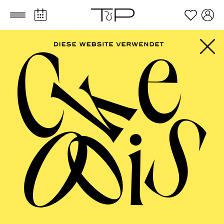
Zum Hauptinhalt springen
Zum Footer springen