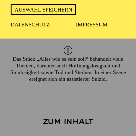
AUSWAHL SPEICHERN
ca. 1 Stunde, 30 Minuten, keine Pause
DATENSCHUTZ
IMPRESSUM
Empfohlen ab 14 Jahren
Das Stück „Alles wie es sein soll“ behandelt viele
Themen, darunter auch Hoffnungslosigkeit und
Sinnlosigkeit sowie Tod und Sterben. In einer Szene
ereignet sich ein assistierter Suizid.
Zum Inhalt