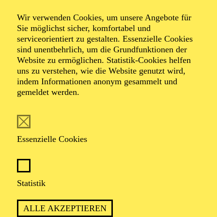
Alles wie es sein
Wir verwenden Cookies, um unsere Angebote für
soll
Sie möglichst sicher, komfortabel und
serviceorientiert zu gestalten. Essenzielle Cookies
sind unentbehrlich, um die Grundfunktionen der
Website zu ermöglichen. Statistik-Cookies helfen
von Dawn King
uns zu verstehen, wie die Website genutzt wird,
(Auftragswerk)
indem Informationen anonym gesammelt und
Deutsch von Henning Bochert
gemeldet werden.
mit dem Stadt-Ensemble Plus des Schauspiel Essen
Essenzielle Cookies
Statistik
PREMIERE
08. Februar 2025
ALLE AKZEPTIEREN