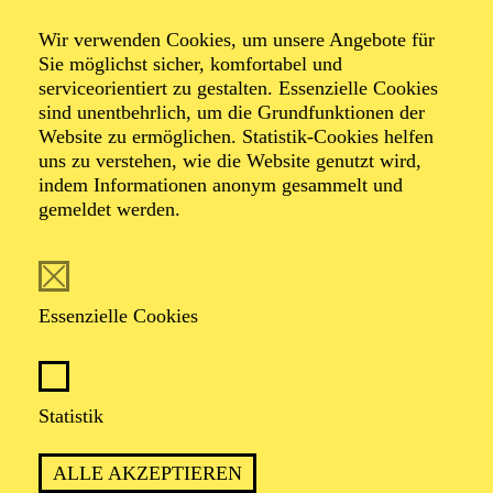
Carmen
Wir verwenden Cookies, um unsere Angebote für
Sie möglichst sicher, komfortabel und
serviceorientiert zu gestalten. Essenzielle Cookies
Ballett in zwei Akten von Johan Inger
sind unentbehrlich, um die Grundfunktionen der
Musik von Georges Bizet, Rodion Schtschedrin, Marc
Website zu ermöglichen. Statistik-Cookies helfen
Álvarez
uns zu verstehen, wie die Website genutzt wird,
indem Informationen anonym gesammelt und
gemeldet werden.
Essenzielle Cookies
DER SCHWEDISCHE STAR-
CHOREOGRAF JOHAN INGER
ERZÄHLT IN PACKENDEN BILDERN
Statistik
DIE LIEBESTRAGÖDIE UM CARMEN.
ALLE AKZEPTIEREN