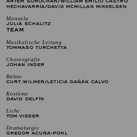
ARTEM SOROCHAN
/
WILLIAM EMILIO CASTRO
HECHAVARRÍA
/
DAVID MCMILLAN MIKKELSEN
Manuela
JULIA SCHALITZ
TEAM
Musikalische Leitung
TOMMASO TURCHETTA
Choreografie
JOHAN INGER
Bühne
CURT WILMER
/
LETICIA GAÑÁN CALVO
Kostüme
DAVID DELFÍN
Licht
TOM VISSER
Dramaturgie
GREGOR ACUÑA-POHL