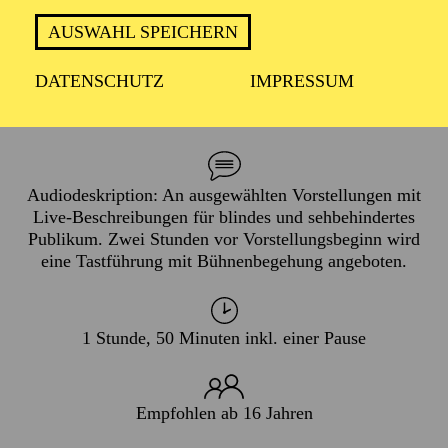
PREMIERE
AUSWAHL SPEICHERN
13. Oktober 2024
DATENSCHUTZ
IMPRESSUM
WIEDERAUFNAHME
26. Februar 2026
Audiodeskription: An ausgewählten Vorstellungen mit
Live-Beschreibungen für blindes und sehbehindertes
Publikum. Zwei Stunden vor Vorstellungsbeginn wird
eine Tastführung mit Bühnenbegehung angeboten.
1 Stunde, 50 Minuten inkl. einer Pause
Empfohlen ab 16 Jahren