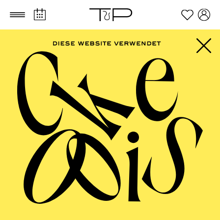
Zum Hauptinhalt springen
Zum Footer springen
Miriam Marto
VITA
Die Kostümbildnerin Miriam Marto studierte
Modedesign an der Hochschule für Gestaltung in
Pforzheim. Danach arbeitete sie als Modeassistentin bei
BLESS und LUTZ in Paris und als Kostümassistentin
an der Schaubühne Berlin. Als Kostümbildnerin
arbeitete sie u. a. mit den Regisseuren Hakan Savaş
Mican, Marius von Mayenburg, Yael Ronen, Mikael
Serre, Alienor Dauchez, Daniella Strasfogel, dem
Solistenensemble Kaleidoskop, Moritz Riesewick,
Nevin Aladağ, Bruce LaBruce, Magda Korsinsky und