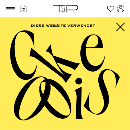
Zum Hauptinhalt springen
Zum Footer springen
PHILHARMONIE
ESSEN
Philharmonie entdecken