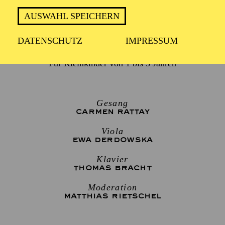
AUSWAHL SPEICHERN
ca. 45 Minuten
DATENSCHUTZ
IMPRESSUM
Für Kleinkinder von 1 bis 3 Jahren
Gesang
CARMEN RATTAY
Viola
EWA DERDOWSKA
Klavier
THOMAS BRACHT
Moderation
MATTHIAS RIETSCHEL