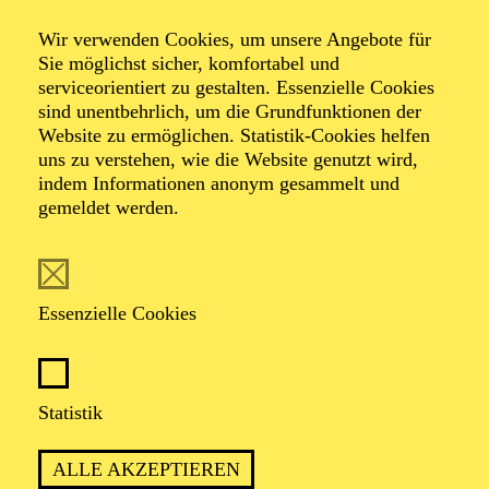
Wir verwenden Cookies, um unsere Angebote für
Märchenspiel in drei Bildern von Engelbert
Sie möglichst sicher, komfortabel und
Humperdinck
serviceorientiert zu gestalten. Essenzielle Cookies
Dichtung von Adelheid Wette
sind unentbehrlich, um die Grundfunktionen der
Website zu ermöglichen. Statistik-Cookies helfen
uns zu verstehen, wie die Website genutzt wird,
indem Informationen anonym gesammelt und
gemeldet werden.
EINE BEZAUBERNDE MÄRCHENOPER
Essenzielle Cookies
ÜBER MUT, ÜBERMUT UND
VERSUCHUNG FÜR DIE GANZE
FAMILIE
Statistik
ALLE AKZEPTIEREN
PREMIERE