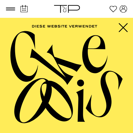
Zum Hauptinhalt springen
Zum Footer springen
AALTO MUSIKTHEATER
Hänsel und Gretel