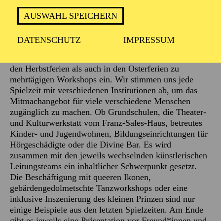
AUSWAHL SPEICHERN
Beschreibung
DATENSCHUTZ
IMPRESSUM
Die Stadt-Vermittlung des Schauspiels lädt sowohl in
den Herbstferien als auch in den Osterferien zu
mehrtägigen Workshops ein. Wir stimmen uns jede
Spielzeit mit verschiedenen Institutionen ab, um das
Mitmachangebot für viele verschiedene Menschen
zugänglich zu machen. Ob Grundschulen, die Theater-
und Kulturwerkstatt vom Franz-Sales-Haus, betreutes
Kinder- und Jugendwohnen, Bildungseinrichtungen für
Hörgeschädigte oder die Divine Bar. Es wird
zusammen mit den jeweils wechselnden künstlerischen
Leitungsteams ein inhaltlicher Schwerpunkt gesetzt.
Die Beschäftigung mit queeren Ikonen,
gebärdengedolmetschte Tanzworkshops oder eine
inklusive Inszenierung des kleinen Prinzen sind nur
einige Beispiele aus den letzten Spielzeiten. Am Ende
gibt es jeweils eine Präsentation vor Freund*innen und