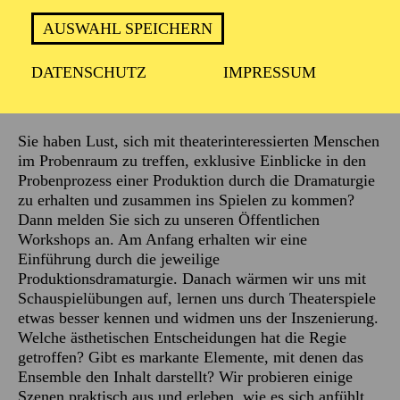
AUSWAHL SPEICHERN
DATENSCHUTZ
IMPRESSUM
Beschreibung
Sie haben Lust, sich mit theaterinteressierten Menschen
im Probenraum zu treffen, exklusive Einblicke in den
Probenprozess einer Produktion durch die Dramaturgie
zu erhalten und zusammen ins Spielen zu kommen?
Dann melden Sie sich zu unseren Öffentlichen
Workshops an. Am Anfang erhalten wir eine
Einführung durch die jeweilige
Produktionsdramaturgie. Danach wärmen wir uns mit
Schauspielübungen auf, lernen uns durch Theaterspiele
etwas besser kennen und widmen uns der Inszenierung.
Welche ästhetischen Entscheidungen hat die Regie
getroffen? Gibt es markante Elemente, mit denen das
Ensemble den Inhalt darstellt? Wir probieren einige
Szenen praktisch aus und erleben, wie es sich anfühlt,