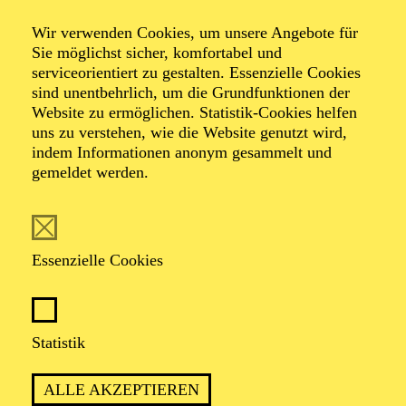
Smile
Wir verwenden Cookies, um unsere Angebote für
Sie möglichst sicher, komfortabel und
serviceorientiert zu gestalten. Essenzielle Cookies
Ein Chaplin-Abend von Ben Van Cauwenbergh und
sind unentbehrlich, um die Grundfunktionen der
Armen Hakobyan
Website zu ermöglichen. Statistik-Cookies helfen
Musik von Louis Armstrong, John Barry, Charlie
uns zu verstehen, wie die Website genutzt wird,
Chaplin, Léo Delibes, Bobby McFerrin, Richard
indem Informationen anonym gesammelt und
Wagner, Tom Waits u. a.
gemeldet werden.
Essenzielle Cookies
BEN VAN CAUWENBERGH UND
ARMEN HAKOBYAN SETZEN DEM
Statistik
WOHL KOMISCHSTEN ALLER
KÜNSTLER EIN TÄNZERISCHES
ALLE AKZEPTIEREN