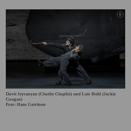
Davit Jeyranyan (Charlie Chaplin) und Luis Hohl (Jackie
Coogan)
Foto:
Hans Gerritsen