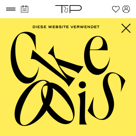
Zum Hauptinhalt springen
Zum Footer springen
PHILHARMONIE
ESSEN
Philharmonie entdecken ·