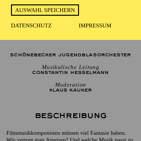
2 Stunden, inkl. Pause
AUSWAHL SPEICHERN
DATENSCHUTZ
IMPRESSUM
Für Kinder und Jugendliche ab 10 Jahren
SCHÖNEBECKER JUGENDBLASORCHESTER
Musikalische Leitung
CONSTANTIN HESSELMANN
Moderation
KLAUS KAUKER
Beschreibung
Filmmusikkomponisten müssen viel Fantasie haben.
Wie vertont man Ameisen? Und welche Musik passt zu