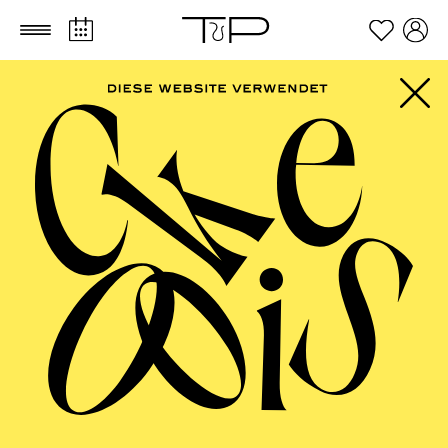
Zum Hauptinhalt springen
Zum Footer springen