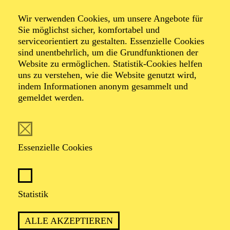
Wir verwenden Cookies, um unsere Angebote für
Sie möglichst sicher, komfortabel und
serviceorientiert zu gestalten. Essenzielle Cookies
sind unentbehrlich, um die Grundfunktionen der
Thomas Hohler
Website zu ermöglichen. Statistik-Cookies helfen
uns zu verstehen, wie die Website genutzt wird,
Tenor
indem Informationen anonym gesammelt und
gemeldet werden.
VITA
Bereits im Alter von 11 Jahren spielte der in Bottrop
Essenzielle Cookies
geborene Thomas Hohler in der Duisburger Aufführung
von "Les Misérables" die Kinderhauptrolle des
Gavroche. Noch vor seinem Abitur wurde er
Bundessieger bei "Jugend musiziert" in der Sparte
Statistik
"Musical" und im gleichen Jahr Förderpreisträger beim
"Bundeswettbewerb Gesang" in Berlin und begann ein
Studium an der Universität der Künste in Berlin.
ALLE AKZEPTIEREN