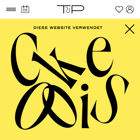
Zum Hauptinhalt springen
Zum Footer springen
PHILHARMONIE
ESSEN
Beethoven-Jubiläum 2027 ·