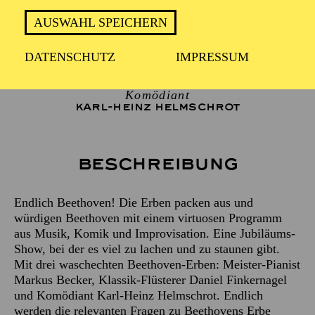
Meisterpianist
AUSWAHL SPEICHERN
MARKUS BECKER
Klassikflüsterer
DATENSCHUTZ
IMPRESSUM
DANIEL FINKERNAGEL
Komödiant
KARL-HEINZ HELMSCHROT
Beschreibung
Endlich Beethoven! Die Erben packen aus und
würdigen Beethoven mit einem virtuosen Programm
aus Musik, Komik und Improvisation. Eine Jubiläums-
Show, bei der es viel zu lachen und zu staunen gibt.
Mit drei waschechten Beethoven-Erben: Meister-Pianist
Markus Becker, Klassik-Flüsterer Daniel Finkernagel
und Komödiant Karl-Heinz Helmschrot. Endlich
werden die relevanten Fragen zu Beethovens Erbe