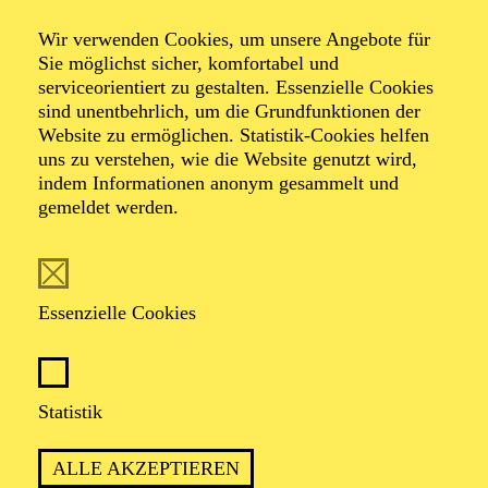
Wir verwenden Cookies, um unsere Angebote für
Romantische Oper in drei Aufzügen von Richard
Sie möglichst sicher, komfortabel und
Wagner
serviceorientiert zu gestalten. Essenzielle Cookies
Dichtung vom Komponisten
sind unentbehrlich, um die Grundfunktionen der
Website zu ermöglichen. Statistik-Cookies helfen
uns zu verstehen, wie die Website genutzt wird,
TICKETS
indem Informationen anonym gesammelt und
gemeldet werden.
Essenzielle Cookies
PREMIERE
04. Dezember 2016
WIEDERAUFNAHME
Statistik
14. März 2027
ALLE AKZEPTIEREN