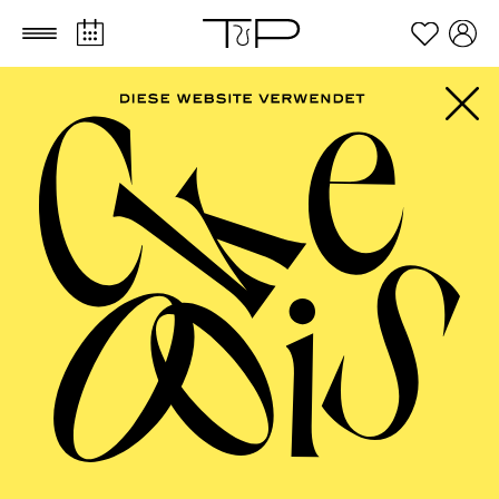
Zum Hauptinhalt springen
Zum Footer springen
AALTO MUSIKTHEATER
Lohengrin