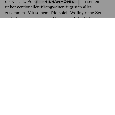
ob Klassik, Populäres oder Spirituelles – in seinen
PHILHARMONIE
unkonventionellen Klangwelten fügt sich alles
zusammen. Mit seinem Trio spielt Wollny ohne Set-
List, denn dann kommen Musiker auf die Bühne, die
stets aus dem Moment heraus neue Spannungen
erzeugen.
Porträtkonzerte
Fr 20 November
MICHAEL WOLLNY SOLO