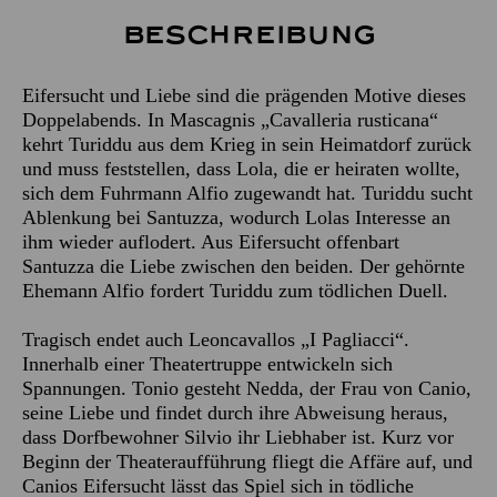
Beschreibung
Eifersucht und Liebe sind die prägenden Motive dieses
Doppelabends. In Mascagnis „Cavalleria rusticana“
kehrt Turiddu aus dem Krieg in sein Heimatdorf zurück
und muss feststellen, dass Lola, die er heiraten wollte,
sich dem Fuhrmann Alfio zugewandt hat. Turiddu sucht
Ablenkung bei Santuzza, wodurch Lolas Interesse an
ihm wieder auflodert. Aus Eifersucht offenbart
Santuzza die Liebe zwischen den beiden. Der gehörnte
Ehemann Alfio fordert Turiddu zum tödlichen Duell.
Tragisch endet auch Leoncavallos „I Pagliacci“.
Innerhalb einer Theatertruppe entwickeln sich
Spannungen. Tonio gesteht Nedda, der Frau von Canio,
seine Liebe und findet durch ihre Abweisung heraus,
dass Dorfbewohner Silvio ihr Liebhaber ist. Kurz vor
Beginn der Theateraufführung fliegt die Affäre auf, und
Canios Eifersucht lässt das Spiel sich in tödliche