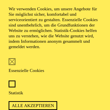
rusticana/
Wir verwenden Cookies, um unsere Angebote für
Sie möglichst sicher, komfortabel und
I Pagliacci
serviceorientiert zu gestalten. Essenzielle Cookies
sind unentbehrlich, um die Grundfunktionen der
Website zu ermöglichen. Statistik-Cookies helfen
uns zu verstehen, wie die Website genutzt wird,
indem Informationen anonym gesammelt und
Oper in einem Aufzug von Pietro Mascagni / Drama in
gemeldet werden.
einem Prolog und zwei Akten von Ruggero
Leoncavallo
Libretto von Giovanni Targioni-Tozzetti und Guido
Menasci / Ruggero Leoncavallo
Essenzielle Cookies
TICKETS
Statistik
ALLE AKZEPTIEREN