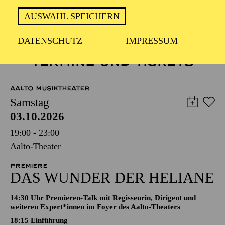
AUSWAHL SPEICHERN
DATENSCHUTZ
IMPRESSUM
TERMINE UND TICKETS
AALTO MUSIKTHEATER
Samstag
03.10.2026
19:00 - 23:00
Aalto-Theater
PREMIERE
DAS WUNDER DER HELIANE
14:30 Uhr Premieren-Talk mit Regisseurin, Dirigent und
weiteren Expert*innen im Foyer des Aalto-Theaters
18:15
Einführung