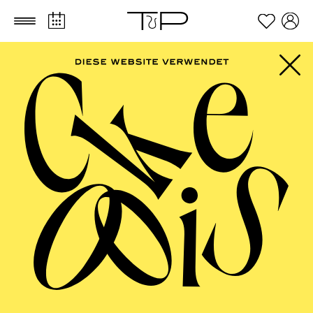
Zum Hauptinhalt springen
Zum Footer springen
Zicong Han
VITA
Der chinesische lyrische Tenor Zicong Han kam 2023
nach Deutschland, um seine Gesangskarriere
fortzusetzen, und begann sein Masterstudium Oper an
der Universität der Künste Berlin in der Klasse von
Prof. Joshua Whitener.
Während seines Studiums trat er in zahlreichen
Konzerten auf und wirkte 2024 in einer
Opernproduktion der Universität der Künste Berlin mit.
Zusätzlich sammelte er Bühnenerfahrung als Gast in
einer Opernproduktion der Hochschule für Musik