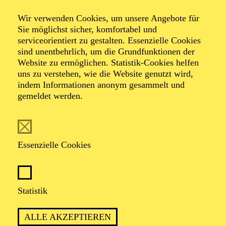
Hanns Eisler.
Sein Repertoire umfasst vor allem Werke von Mozart
Wir verwenden Cookies, um unsere Angebote für
und des Belcanto-Fachs, darunter Partien wie Tamino
Sie möglichst sicher, komfortabel und
(
Die Zauberflöte
) und Don Ottavio (
Don Giovanni
). Er
serviceorientiert zu gestalten. Essenzielle Cookies
arbeitete bereits mit renommierten Künstlern wie dem
sind unentbehrlich, um die Grundfunktionen der
Dirigenten Markus Stenz und dem Regisseur Michael
Website zu ermöglichen. Statistik-Cookies helfen
Höppner zusammen. Ab der Spielzeit 2025/2026 ist er
uns zu verstehen, wie die Website genutzt wird,
Mitglied des Opernstudios NRW.
indem Informationen anonym gesammelt und
gemeldet werden.
Essenzielle Cookies
AKTUELLE PRODUKTIONEN
Joe
Statistik
LA FANCIULLA DEL WEST
4. Richter
ALLE AKZEPTIEREN
DAS WUNDER DER HELIANE