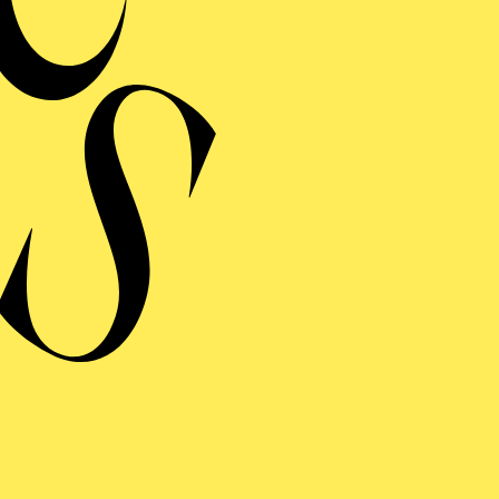
Erke
DAY OF NIGHT
ERMINE UND TICKE
ERE
UFFÜHRUNG
Y OF NIGHT