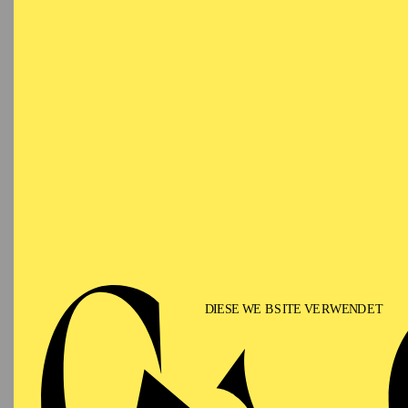
gehören der 1. Preis b
International Music Fes
dem Oratorio Society o
Encouragement Award b
Puccini Foundation, de
Projekt "Operation Sup
Schulen einsetzt.