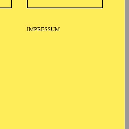
des Aalto Musiktheater
IMPRESSUM
) und "L’amant
ro" (als Graf
d "Don Giovanni" (in
c Opera, beim
regon Symphony den
eater an der Wien auf,
 "Don Giovanni" an der
le") an der Opéra
ra, Tom Joad ("The
n der Opera Las Vegas
 am Barbican Centre