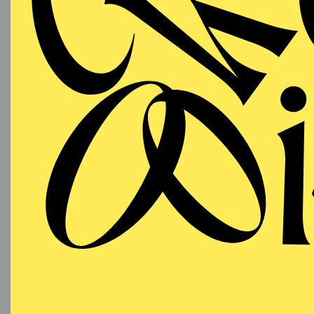
T
AALTO
PREMI
MUSIKTHEATER
Samstag
URA
27.02.2027
DA