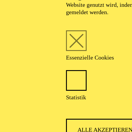
Website genutzt wird, ind
gemeldet werden.
Foto: Benne Ochs
Essenzielle Cookies
Tobias Greenhalg
Statistik
Bariton
ALLE AKZEPTIERE