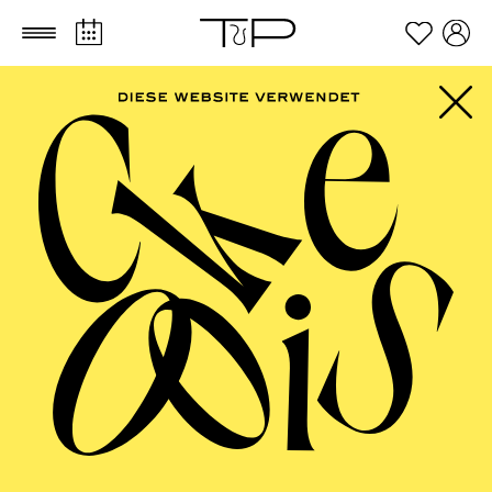
Zum Hauptinhalt springen
Zum Footer springen