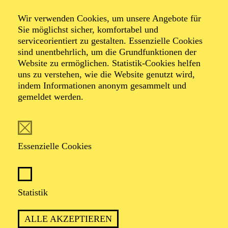
Wir verwenden Cookies, um unsere Angebote für
Sie möglichst sicher, komfortabel und
Foto: Hakki Topcu
serviceorientiert zu gestalten. Essenzielle Cookies
sind unentbehrlich, um die Grundfunktionen der
Website zu ermöglichen. Statistik-Cookies helfen
Margrit
uns zu verstehen, wie die Website genutzt wird,
Sengebusch
indem Informationen anonym gesammelt und
gemeldet werden.
Dramaturgie
VITA
Essenzielle Cookies
Margrit Sengebusch wurde an der Ostsee geboren. Sie
studierte Kulturwissenschaften und Ästhetische Praxis
Statistik
an der Universität Hildesheim sowie in Porto, Portugal.
Bereits während des Studiums war sie als Dramaturgin
bei den Treibstoff Theatertagen in Basel tätig.
ALLE AKZEPTIEREN