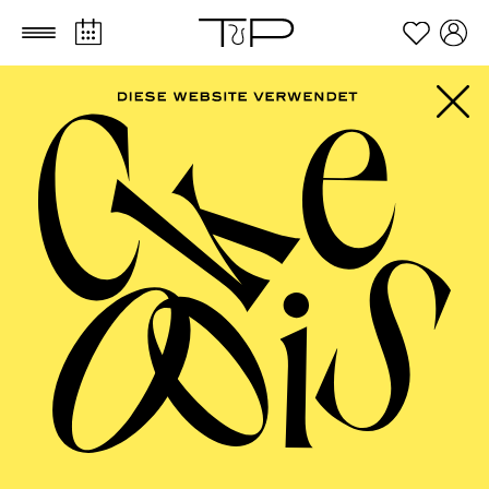
Zum Hauptinhalt springen
Zum Footer springen
PHILHARMONIE
ESSEN
Philharmonie entdecken · Babykonzert
"Hör mal, wie das
klingt" IV
TICKETS