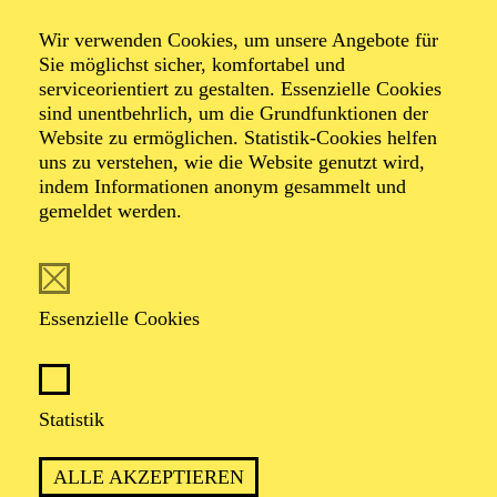
Wir verwenden Cookies, um unsere Angebote für
Sie möglichst sicher, komfortabel und
serviceorientiert zu gestalten. Essenzielle Cookies
TERMIN
sind unentbehrlich, um die Grundfunktionen der
Mittwoch 9. Juni 2027
Website zu ermöglichen. Statistik-Cookies helfen
Donnerstag 10. Juni 2027
uns zu verstehen, wie die Website genutzt wird,
indem Informationen anonym gesammelt und
gemeldet werden.
45 Minuten, keine Pause
Für Babys bis 1 Jahr
Essenzielle Cookies
Fagott
Statistik
FEDERICO ALUFFI
Violine
ALLE AKZEPTIEREN
VERONIKA ALUFFI