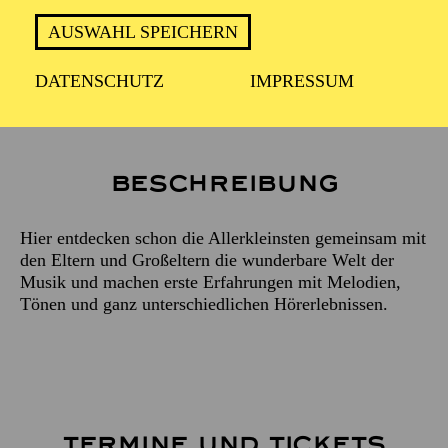
Violoncello
AUSWAHL SPEICHERN
JUDITH NAYDA
DATENSCHUTZ
IMPRESSUM
Moderation, Singspiele
URSULA HENKYS
Beschreibung
Hier entdecken schon die Allerkleinsten gemeinsam mit
den Eltern und Großeltern die wunderbare Welt der
Musik und machen erste Erfahrungen mit Melodien,
Tönen und ganz unterschiedlichen Hörerlebnissen.
TERMINE UND TICKETS