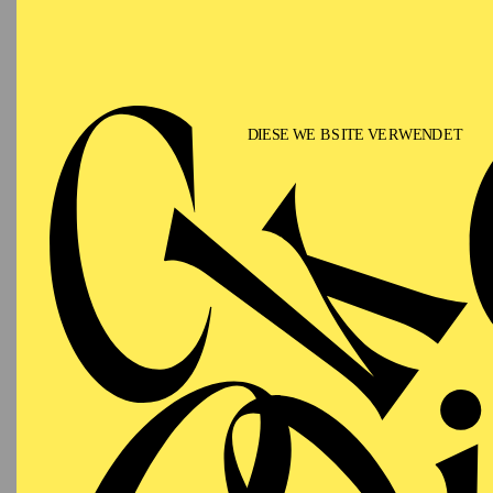
Phi
"Hör m