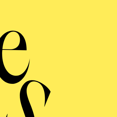
lharmonie entdecken · Babykon
al, wie das kli