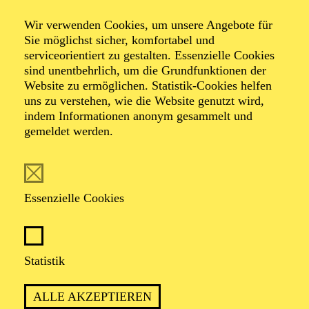
Wir verwenden Cookies, um unsere Angebote für
Sie möglichst sicher, komfortabel und
serviceorientiert zu gestalten. Essenzielle Cookies
TERMIN
sind unentbehrlich, um die Grundfunktionen der
Mittwoch 9. Juni 2027
Website zu ermöglichen. Statistik-Cookies helfen
Donnerstag 10. Juni 2027
uns zu verstehen, wie die Website genutzt wird,
indem Informationen anonym gesammelt und
gemeldet werden.
45 Minuten, keine Pause
Für Babys bis 1 Jahr
Essenzielle Cookies
Fagott
Statistik
FEDERICO ALUFFI
Violine
ALLE AKZEPTIEREN
VERONIKA ALUFFI