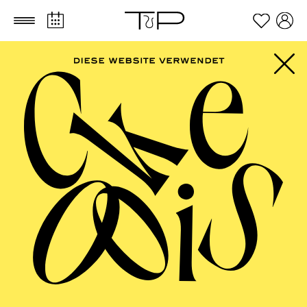
Zum Hauptinhalt springen
Zum Footer springen
PHILHARMONIE
ESSEN
Philharmonie entdecken · Babykonzert
"Hör mal, wie das
klingt" IV
TICKETS