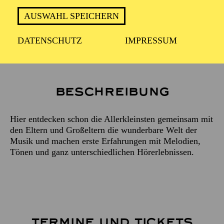
Violoncello
AUSWAHL SPEICHERN
JUDITH NAYDA
DATENSCHUTZ
IMPRESSUM
Moderation, Singspiele
URSULA HENKYS
Beschreibung
Hier entdecken schon die Allerkleinsten gemeinsam mit
den Eltern und Großeltern die wunderbare Welt der
Musik und machen erste Erfahrungen mit Melodien,
Tönen und ganz unterschiedlichen Hörerlebnissen.
TERMINE UND TICKETS