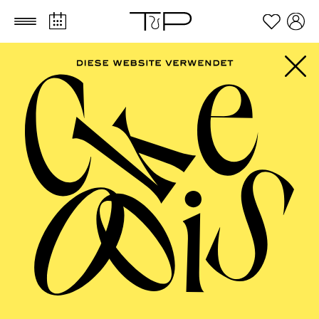
Zum Hauptinhalt springen
Zum Footer springen