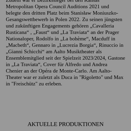
Zudem war er Bezirkssieger bei den Kansas
Metropolitan Opera Council Auditions 2021 und
belegte den dritten Platz beim Stanisław Moniuszko-
Gesangswettbewerb in Polen 2022. Zu seinen jüngsten
und zukünftigen Engagements gehören „Cavalleria
Rusticana“ , „Faust“ und „La Traviata“ an der Prager
Nationaloper, Rodolfo in „La bohème“, Macduff in
„Macbeth“, Gennaro in „Lucrezia Borgia“, Rinuccio in
„Gianni Schicchi“ am Aalto Musiktheater als
Ensemblemitglied seit der Spielzeit 2023/2024, Gastone
in „La Traviata“, Cover für Alfredo und Andrea
Chenier an der Opéra de Monte-Carlo. Am Aalto-
Theater war er zuletzt als Duca in "Rigoletto" und Max
in "Freischütz" zu erleben.
AKTUELLE PRODUKTIONEN