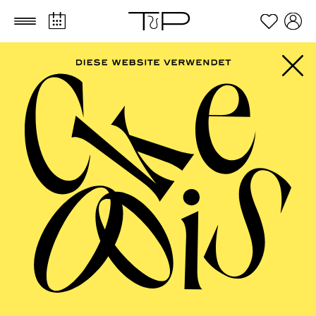
Zum Hauptinhalt springen
Zum Footer springen