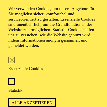
Wir verwenden Cookies, um unsere Angebote für
Sie möglichst sicher, komfortabel und
serviceorientiert zu gestalten. Essenzielle Cookies
sind unentbehrlich, um die Grundfunktionen der
Website zu ermöglichen. Statistik-Cookies helfen
uns zu verstehen, wie die Website genutzt wird,
Foto: Johan Sandberg
indem Informationen anonym gesammelt und
gemeldet werden.
Maddy Forst
Schauspiel-Ensemble
Essenzielle Cookies
VITA
Statistik
Maddy Forst studierte von 2019 bis 2025 Schauspiel an
der Folkwang Universität der Künste und hat die Bühne
ALLE AKZEPTIEREN
schon in den Kinderschuhen für sich entdeckt.